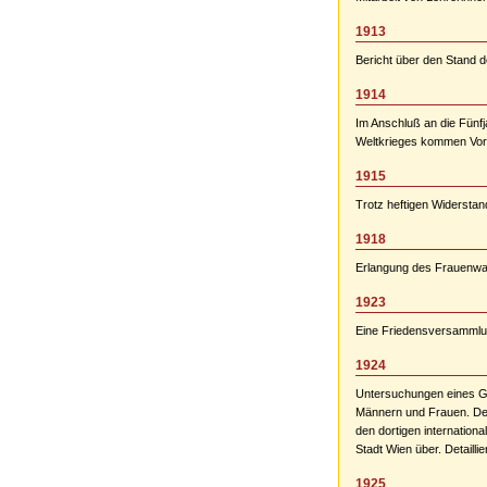
1913
Bericht über den Stand d
1914
Im Anschluß an die Fünf
Weltkrieges kommen Vors
1915
Trotz heftigen Widersta
1918
Erlangung des Frauenwah
1923
Eine Friedensversammlun
1924
Untersuchungen eines Ge
Männern und Frauen. De
den dortigen internation
Stadt Wien über. Detaill
1925