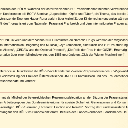
chkeiten des BÖFV. Während der österreichischen EU-Präsidentschaft nehmen Vertreterin
len Konferenzen teil. BÖFV-Seminar „Jugendliche - Opfer und Täter“, ein Thema, das bereit
orsitzende Eleonore Hauer-Rona spricht über Artikel 31 der Kinderrechtskonvention währe
indes“, organisiert vom Nationalen Frauenrat Frankreich und dem Internationalen Frauenrat 
er UNO in Wien und dem Vienna NGO Committee on Narcotic Drugs wird von der Mitgliedsor
m Internationalen Drogentag das Musical „Cry“ komponiert, einstudiert und zur Uraufführun
s Alterns“, „CEDAW and the Optional Protocol“, „Die Rolle der Frau in der OSZE“. Erstmalig
rtation über einen Mitgliedsverein: den 1886 gegründeten „Club der Wiener Musikerinnen“.
nference in Helsinki wird die BÖFV-Vorsitzende zur Zweiten Vizepräsidentin des ICW gewählt.
ie Gleichstellung der Frau der Österreichischen UNESCO Kommission und des Frauenfachbei
Wissenschaft und Verkehr.
mmt als Mitglied der österreichischen Regierungsdelegation an der Sitzung der Frauenstat
n den Arbeitsgruppen des Bundesministeriums für soziale Sicherheit, Generationen und Kons
 Freiwilligen. BÖFV-Seminar „Ehrenamt: Emotion und Realität“. Vortrag der Bundesministerin f
pfang für den BÖFV im Bundeskanzleramt. Besuch des Landesverbandes Saarland des Deu