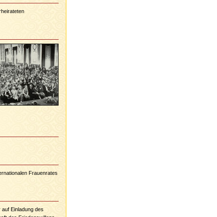
rheirateten
ernationalen Frauenrates
r auf Einladung des