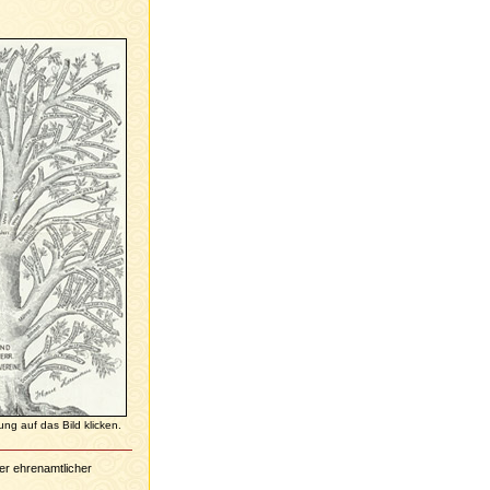
ng auf das Bild klicken.
er ehrenamtlicher