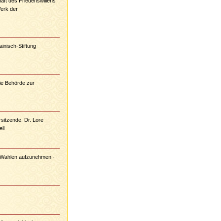
aft des Friedenswillens
Werk der
inisch-Stiftung
ie Behörde zur
sitzende. Dr. Lore
il.
ür Wahlen aufzunehmen -