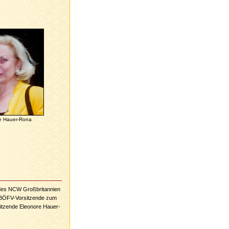
e Hauer-Rona
 des NCW Großbritannien
e BÖFV-Vorsitzende zum
sitzende Eleonore Hauer-