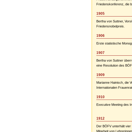
Friedenskonferenz, die b
1905
Bertha von Suttner, Vor
Friedensnobelpreis.
1906
Erste statistische Monog
1907
Bertha von Suttner über
eine Resolution des BÖF
1909
Marianne Hainisch, die V
Internationalen Frauenra
1910
Executive Meeting des In
1912
Der BÖFV unterhält vier
Mitarbeit von Lehrerinne