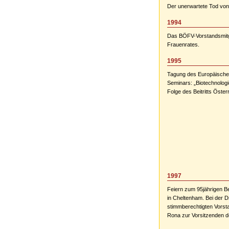
Der unerwartete Tod von 
1994
Das BÖFV-Vorstandsmitgl
Frauenrates.
1995
Tagung des Europäischen
Seminars: „Biotechnolog
Folge des Beitritts Öster
1997
Feiern zum 95jährigen B
in Cheltenham. Bei der 
stimmberechtigten Vorst
Rona zur Vorsitzenden 