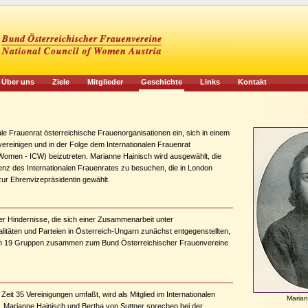
Über uns
Ziele
Mitglieder
Geschichte
Links
Kontakt
nale Frauenrat österreichische Frauenorganisationen ein, sich in einem
vereinigen und in der Folge dem Internationalen Frauenrat
f Women - ICW) beizutreten. Marianne Hainisch wird ausgewählt, die
enz des Internationalen Frauenrates zu besuchen, die in London
e zur Ehrenvizepräsidentin gewählt.
 Hindernisse, die sich einer Zusammenarbeit unter
alitäten und Parteien in Österreich-Ungarn zunächst entgegenstellten,
lich 19 Gruppen zusammen zum Bund Österreichischer Frauenvereine
eit 35 Vereinigungen umfaßt, wird als Mitglied im Internationalen
Marian
Marianne Hainisch und Bertha von Suttner sprechen bei der