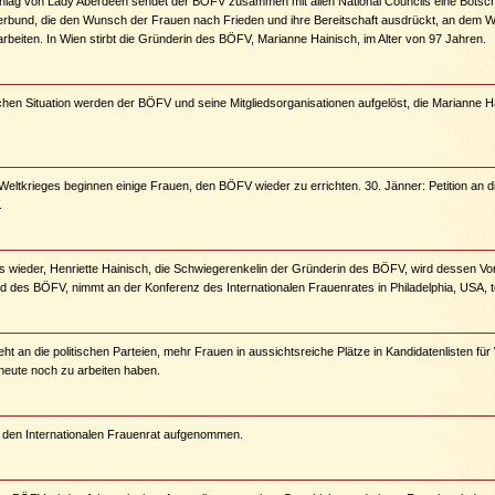
hlag von Lady Aberdeen sendet der BÖFV zusammen mit allen National Councils eine Botsch
kerbund, die den Wunsch der Frauen nach Frieden und ihre Bereitschaft ausdrückt, an dem 
beiten. In Wien stirbt die Gründerin des BÖFV, Marianne Hainisch, im Alter von 97 Jahren.
chen Situation werden der BÖFV und seine Mitgliedsorganisationen aufgelöst, die Marianne Ha
ltkrieges beginnen einige Frauen, den BÖFV wieder zu errichten. 30. Jänner: Petition an d
.
 wieder, Henriette Hainisch, die Schwiegerenkelin der Gründerin des BÖFV, wird dessen Vor
ed des BÖFV, nimmt an der Konferenz des Internationalen Frauenrates in Philadelphia, USA, te
ht an die politischen Parteien, mehr Frauen in aussichtsreiche Plätze in Kandidatenlisten f
 heute noch zu arbeiten haben.
 den Internationalen Frauenrat aufgenommen.