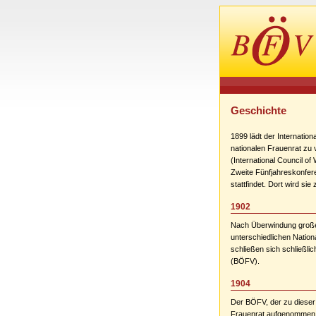
Geschichte
1899 lädt der Internatio
nationalen Frauenrat zu 
(International Council o
Zweite Fünfjahreskonfer
stattfindet. Dort wird si
1902
Nach Überwindung großer
unterschiedlichen Nation
schließen sich schließ
(BÖFV).
1904
Der BÖFV, der zu dieser Z
Frauenrat aufgenommen. 