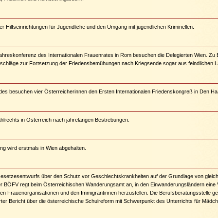
er Hilfseinrichtungen für Jugendliche und den Umgang mit jugendlichen Kriminellen.
jahreskonferenz des Internationalen Frauenrates in Rom besuchen die Delegierten Wien. Zu 
chläge zur Fortsetzung der Friedensbemühungen nach Kriegsende sogar aus feindlichen L
ndes besuchen vier Österreicherinnen den Ersten Internationalen Friedenskongreß in Den Ha
lrechts in Österreich nach jahrelangen Bestrebungen.
g wird erstmals in Wien abgehalten.
setzesentwurfs über den Schutz vor Geschlechtskrankheiten auf der Grundlage von gleic
r BÖFV regt beim Österreichischen Wanderungsamt an, in den Einwanderungsländern eine 
alen Frauenorganisationen und den Immigrantinnen herzustellen. Die Berufsberatungsstelle geh
ierter Bericht über die österreichische Schulreform mit Schwerpunkt des Unterrichts für Mädc