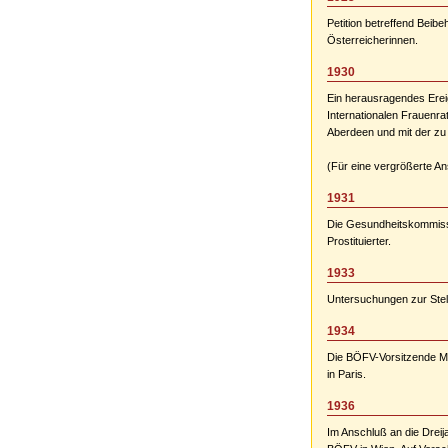
Petition betreffend Beib
Österreicherinnen.
1930
Ein herausragendes Erei
Internationalen Frauenra
Aberdeen und mit der zu 
(Für eine vergrößerte Ansi
1931
Die Gesundheitskommissi
Prostituierter.
1933
Untersuchungen zur Stell
1934
Die BÖFV-Vorsitzende Ma
in Paris.
1936
Im Anschluß an die Dreij