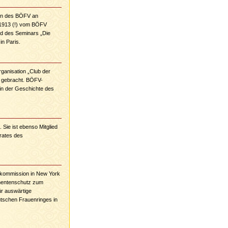
nen des BÖFV an
s 1913 (!) vom BÖFV
nd des Seminars „Die
in Paris.
ganisation „Club der
g gebracht. BÖFV-
 in der Geschichte des
 Sie ist ebenso Mitglied
rates des
uskommission in New York
umentenschutz zum
ür auswärtige
tschen Frauenringes in