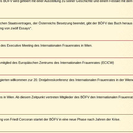
s BÖFV wird gefeiert mit einer Ausstellung zu seiner Geschichte und einem Festakt mit dem
schen Staatsvertrages, der Österreichs Besetzung beendet, gibt der BÖFV das Buch heraus 
ng von zwölf Essays“.
des Executive Meeting des Internationalen Frauenrates in Wien.
itglied des Europäischen Zentrums des Internationalen Frauenrates (ECICW)
ierten willkommen zur 20. Dreijahreskonferenz des Internationalen Frauenrates in der Wien
 in Wien. Ab diesem Zeitpunkt vertreten Mitglieder des BÖFV den Internationalen Frauenrat
ng von Friedl Corcoran startet der BÖFV in eine neue Phase nach Jahren der Krise.