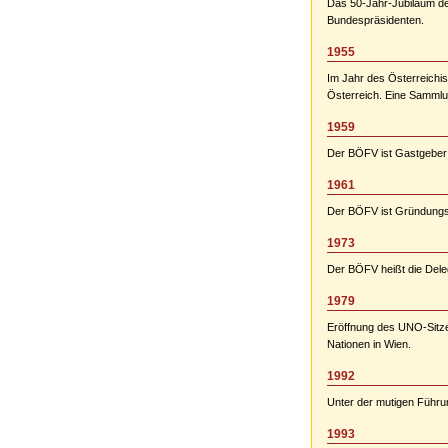
Das 50-Jahr-Jubiläum de
Bundespräsidenten.
1955
Im Jahr des Österreichi
Österreich. Eine Sammlu
1959
Der BÖFV ist Gastgeber 
1961
Der BÖFV ist Gründungsm
1973
Der BÖFV heißt die Deleg
1979
Eröffnung des UNO-Sitzes
Nationen in Wien.
1992
Unter der mutigen Führu
1993