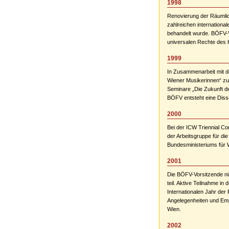
1998
Renovierung der Räumli
zahlreichen internationa
behandelt wurde. BÖFV-V
universalen Rechte des K
1999
In Zusammenarbeit mit d
Wiener Musikerinnen“ zu
Seminare „Die Zukunft de
BÖFV entsteht eine Disse
2000
Bei der ICW Triennial Co
der Arbeitsgruppe für d
Bundesministeriums für 
2001
Die BÖFV-Vorsitzende ni
teil. Aktive Teilnahme i
Internationalen Jahr der
Angelegenheiten und Em
Wien.
2002