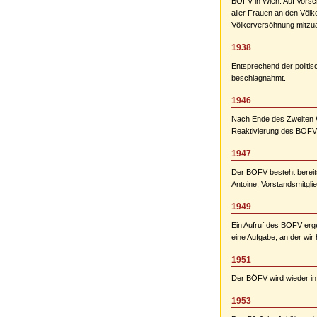
BÖFV in Wien. Auf Vorsc
aller Frauen an den Völ
Völkerversöhnung mitzuar
1938
Entsprechend der politis
beschlagnahmt.
1946
Nach Ende des Zweiten We
Reaktivierung des BÖFV
1947
Der BÖFV besteht bereits
Antoine, Vorstandsmitgli
1949
Ein Aufruf des BÖFV erge
eine Aufgabe, an der wir
1951
Der BÖFV wird wieder in
1953