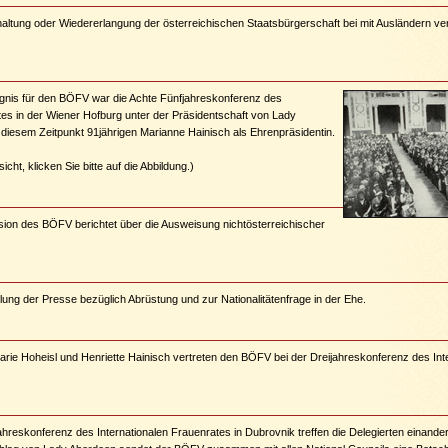
ehaltung oder Wiedererlangung der österreichischen Staatsbürgerschaft bei mit Ausländern ve
gnis für den BÖFV war die Achte Fünfjahreskonferenz des
tes in der Wiener Hofburg unter der Präsidentschaft von Lady
diesem Zeitpunkt 91jährigen Marianne Hainisch als Ehrenpräsidentin.
cht, klicken Sie bitte auf die Abbildung.)
on des BÖFV berichtet über die Ausweisung nichtösterreichischer
ung der Presse bezüglich Abrüstung und zur Nationalitätenfrage in der Ehe.
rie Hoheisl und Henriette Hainisch vertreten den BÖFV bei der Dreijahreskonferenz des Int
ahreskonferenz des Internationalen Frauenrates in Dubrovnik treffen die Delegierten einande